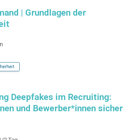
and | Grundlagen der
eit
en
cherheit
ing Deepfakes im Recruiting:
nnen und Bewerber*innen sicher
1/2 Tag