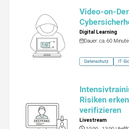
Video-on-Dem
Cybersicherh
Digital Learning
Dauer: ca. 60 Minut
Datenschutz
IT-Si
Intensivtrain
Risiken erke
verifizieren
Livestream
10:00
-
13:00
Uhr