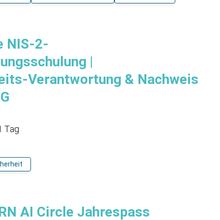
 NIS-2-
tungsschulung |
eits-Verantwortung & Nachweis
IG
1 Tag
cherheit
 AI Circle Jahrespass