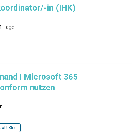
oordinator/-in (IHK)
4 Tage
and | Microsoft 365
onform nutzen
en
soft 365