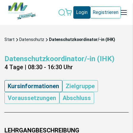
Login
Registrieren
Datenschutz
IT-Sicherheit
Start
Datenschutz
Datenschutzkoordinator/-in (IHK)
Künstliche
IT-Vergabe
Intelligenz
Datenschutzkoordinator/-in (IHK)
Marketing
Microsoft 365
4 Tage
|
08:30 - 16:30
Uhr
Schweiz
Social Media
Kursinformationen
Zielgruppe
Voraussetzungen
Abschluss
Alle Blogeinträge
LEHRGANGBESCHREIBUNG