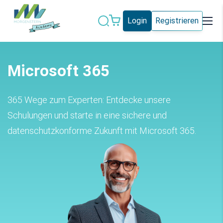
Login
Registrieren
Datenschutz
IT-Sicherheit
Microsoft 365
Künstliche
IT-Vergabe
Intelligenz
365 Wege zum Experten: Entdecke unsere
Marketing
Microsoft 365
Schulungen und starte in eine sichere und
datenschutzkonforme Zukunft mit Microsoft 365.
Schweiz
Social Media
Alle Blogeinträge