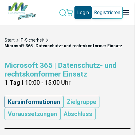
Login
Registrieren
Datenschutz
IT-Sicherheit
Start
IT-Sicherheit
Künstliche
Microsoft 365 | Datenschutz- und rechtskonformer Einsatz
IT-Vergabe
Intelligenz
Microsoft 365 | Datenschutz- und
Marketing
Microsoft 365
rechtskonformer Einsatz
Schweiz
Social Media
1 Tag
|
10:00 - 15:00
Uhr
Alle Blogeinträge
Kursinformationen
Zielgruppe
Voraussetzungen
Abschluss