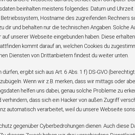
sdaten beinhalten meistens folgendes: Datum und Uhrzeit 
 Betriebssystem, Hostname des zugreifenden Rechners so
u dir und behalten nur die technischen Angaben. Solche Au
wir auf unserer Webseite eingebunden haben. Diese erhalte
tattfinden kommt darauf an, welchen Cookies du zugestimm
lnen Diensten von Drittanbietern findest du weiter unten.
ürfen, ergibt sich aus Art. 6 Abs. 1 f) DS-GVO (berechti
zubügeln. Wenn wir z.B. merken, dass wir mittags oder ab
ngsdaten helfen uns dabei, genau solche Probleme zu er
erhindern, dass sich ein Hacker von außen Zugriff verschaf
 automatisch verarbeitet, weil du unsere Webseite sonst 
Schutz gegenüber Cyberbedrohungen dienen. Auch diese Da