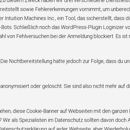
. Zu diesem Zweck haben wir drei verschiedene Dienstleist
bereitstellt sowie Fehlererkennungen vornimmt, um unbere
der Intuition Machines Inc., ein Tool, das sicherstellt, d
ots. Schließlich noch das WordPress-Plugin Loginizer von
hl von Fehlversuchen bei der Anmeldung blockiert. Es is
n. Die Nichtbereitstellung hätte jedoch zur Folge, dass du 
nonymisiert oder gelöscht. Sie sind also nicht mehr auf 
ehen, diese Cookie-Banner auf Webseiten mit den ganzen
r als Spezialisten im Datenschutz sollten davon doch Ahnu
 Datenschutzerklärung auf jeder Webseite, aber Wiederholun