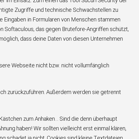
er im Einsatz. Zum einen das Tool Sucuri Security der
chtigte Zugriffe und technische Schwachstellen zu
ass die Eingaben in Formularen von Menschen stammen
 Softaculous, das gegen Brutefore-Angriffen schützt,
t möglich, dass deine Daten von diesen Unternehmen
unsere Webseite nicht bzw. nicht vollumfänglich
dich zurückzuführen. Außerdem werden sie getrennt
 Kästchen zum Anhaken… Sind die denn überhaupt
ng haben! Wir sollten vielleicht erst einmal klären,
g schadet ja nicht. Cookies sind kleine Textdateien,