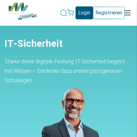
Login
Registrieren
Datenschutz
IT-Sicherheit
IT-Sicherheit
Künstliche
IT-Vergabe
Intelligenz
Stärke deine digitale Festung: IT-Sicherheit beginnt
Marketing
Microsoft 365
mit Wissen – Entdecke dazu unsere passgenauen
Schulungen.
Schweiz
Social Media
Alle Blogeinträge