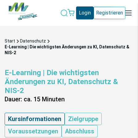
Login
Registrieren
Datenschutz
IT-Sicherheit
Start
Datenschutz
Künstliche
E-Learning | Die wichtigsten Änderungen zu KI, Datenschutz &
IT-Vergabe
Intelligenz
NIS-2
Marketing
Microsoft 365
E-Learning | Die wichtigsten
Änderungen zu KI, Datenschutz &
Schweiz
Social Media
NIS-2
Dauer: ca. 15 Minuten
Alle Blogeinträge
Kursinformationen
Zielgruppe
Voraussetzungen
Abschluss