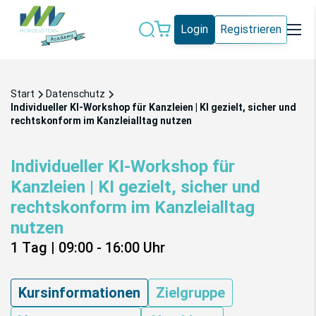
Login
Registrieren
Datenschutz
IT-Sicherheit
Start
Datenschutz
Künstliche
Individueller KI-Workshop für Kanzleien | KI gezielt, sicher und
IT-Vergabe
Intelligenz
rechtskonform im Kanzleialltag nutzen
Marketing
Microsoft 365
Individueller KI-Workshop für
Kanzleien | KI gezielt, sicher und
Schweiz
Social Media
rechtskonform im Kanzleialltag
nutzen
Alle Blogeinträge
1 Tag
|
09:00 - 16:00
Uhr
Kursinformationen
Zielgruppe