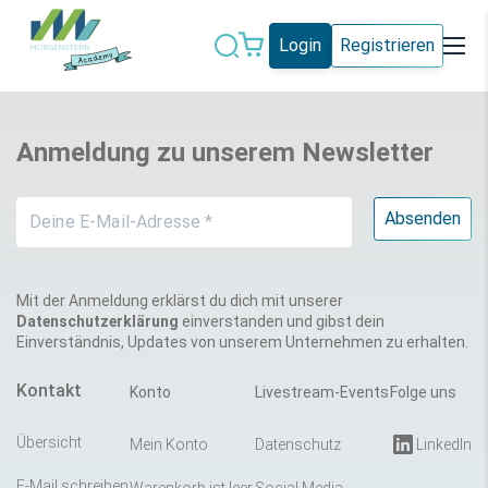
Login
Registrieren
Datenschutz
IT-Sicherheit
Anmeldung zu unserem Newsletter
Künstliche
IT-Vergabe
Intelligenz
Marketing
Microsoft 365
Schweiz
Social Media
Mit der Anmeldung erklärst du dich mit unserer
Datenschutzerklärung
einverstanden und gibst dein
Einverständnis, Updates von unserem Unternehmen zu erhalten.
Alle Blogeinträge
Kontakt
Konto
Livestream-Events
Folge uns
Übersicht
Mein Konto
Datenschutz
LinkedIn
E-Mail schreiben