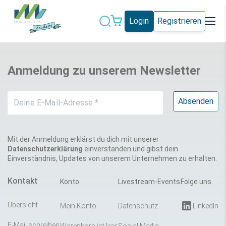
Login
Registrieren
Datenschutz
IT-Sicherheit
Anmeldung zu unserem Newsletter
Künstliche
IT-Vergabe
Intelligenz
Marketing
Microsoft 365
Schweiz
Social Media
Mit der Anmeldung erklärst du dich mit unserer
Datenschutzerklärung
einverstanden und gibst dein
Einverständnis, Updates von unserem Unternehmen zu erhalten.
Alle Blogeinträge
Kontakt
Konto
Livestream-Events
Folge uns
Übersicht
Mein Konto
Datenschutz
LinkedIn
E-Mail schreiben