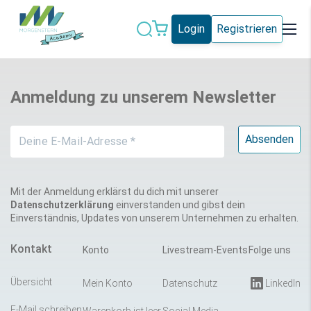
Login
Registrieren
Datenschutz
IT-Sicherheit
Anmeldung zu unserem Newsletter
Künstliche
IT-Vergabe
Intelligenz
Marketing
Microsoft 365
Schweiz
Social Media
Mit der Anmeldung erklärst du dich mit unserer
Datenschutzerklärung
einverstanden und gibst dein
Einverständnis, Updates von unserem Unternehmen zu erhalten.
Alle Blogeinträge
Kontakt
Konto
Livestream-Events
Folge uns
Übersicht
Mein Konto
Datenschutz
LinkedIn
E-Mail schreiben