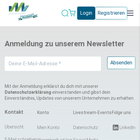
Login
Registrieren
Datenschutz
IT-Sicherheit
Anmeldung zu unserem Newsletter
Künstliche
IT-Vergabe
Intelligenz
Marketing
Microsoft 365
Schweiz
Social Media
Mit der Anmeldung erklärst du dich mit unserer
Datenschutzerklärung
einverstanden und gibst dein
Einverständnis, Updates von unserem Unternehmen zu erhalten.
Alle Blogeinträge
Kontakt
Konto
Livestream-Events
Folge uns
Übersicht
Mein Konto
Datenschutz
LinkedIn
E-Mail schreiben