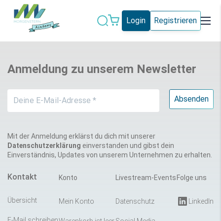
Login
Registrieren
Datenschutz
IT-Sicherheit
Anmeldung zu unserem Newsletter
Künstliche
IT-Vergabe
Intelligenz
Marketing
Microsoft 365
Schweiz
Social Media
Mit der Anmeldung erklärst du dich mit unserer
Datenschutzerklärung
einverstanden und gibst dein
Einverständnis, Updates von unserem Unternehmen zu erhalten.
Alle Blogeinträge
Kontakt
Konto
Livestream-Events
Folge uns
Übersicht
Mein Konto
Datenschutz
LinkedIn
E-Mail schreiben