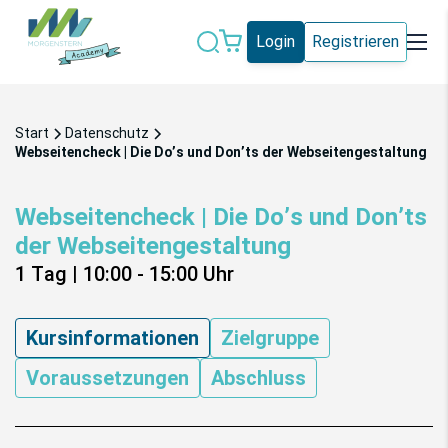
Login
Registrieren
Datenschutz
IT-Sicherheit
Start
Datenschutz
Künstliche
Webseitencheck | Die Do’s und Don’ts der Webseitengestaltung
IT-Vergabe
Intelligenz
Webseitencheck | Die Do’s und Don’ts
Marketing
Microsoft 365
der Webseitengestaltung
Schweiz
Social Media
1 Tag
|
10:00 - 15:00
Uhr
Alle Blogeinträge
Kursinformationen
Zielgruppe
Voraussetzungen
Abschluss