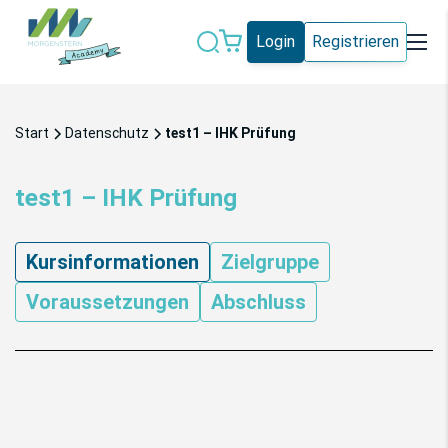
Login
Registrieren
Datenschutz
IT-Sicherheit
Start
Datenschutz
test1 – IHK Prüfung
Künstliche
IT-Vergabe
Intelligenz
test1 – IHK Prüfung
Marketing
Microsoft 365
Kursinformationen
Zielgruppe
Schweiz
Social Media
Voraussetzungen
Abschluss
Alle Blogeinträge