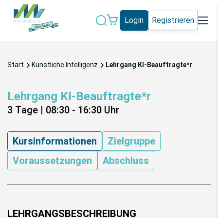
Login
Registrieren
Datenschutz
IT-Sicherheit
Start
Künstliche Intelligenz
Lehrgang KI-Beauftragte*r
Künstliche
IT-Vergabe
Intelligenz
Lehrgang KI-Beauftragte*r
Marketing
Microsoft 365
3 Tage
|
08:30 - 16:30
Uhr
Schweiz
Social Media
Kursinformationen
Zielgruppe
Voraussetzungen
Abschluss
Alle Blogeinträge
LEHRGANGSBESCHREIBUNG