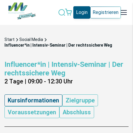
Login
Registrieren
Datenschutz
IT-Sicherheit
Start
Social Media
Künstliche
Influencer*in | Intensiv-Seminar | Der rechtssichere Weg
IT-Vergabe
Intelligenz
Influencer*in | Intensiv-Seminar | Der
Marketing
Microsoft 365
rechtssichere Weg
Schweiz
Social Media
2 Tage
|
09:00 - 12:30
Uhr
Alle Blogeinträge
Kursinformationen
Zielgruppe
Voraussetzungen
Abschluss