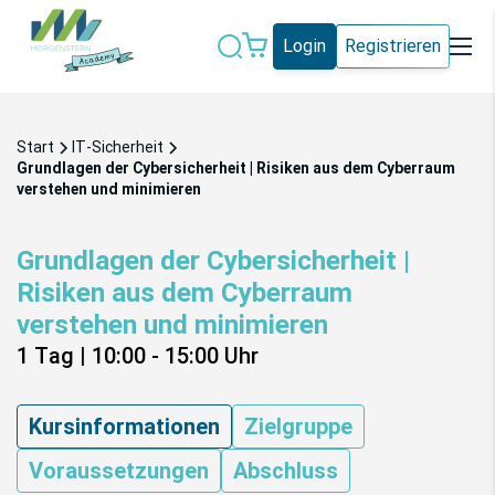
Login
Registrieren
Datenschutz
IT-Sicherheit
Start
IT-Sicherheit
Künstliche
Grundlagen der Cybersicherheit | Risiken aus dem Cyberraum
IT-Vergabe
Intelligenz
verstehen und minimieren
Marketing
Microsoft 365
Grundlagen der Cybersicherheit |
Risiken aus dem Cyberraum
Schweiz
Social Media
verstehen und minimieren
1 Tag
|
10:00 - 15:00
Uhr
Alle Blogeinträge
Kursinformationen
Zielgruppe
Voraussetzungen
Abschluss