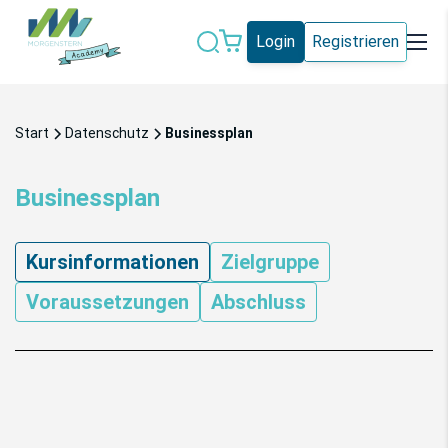
Login
Registrieren
Datenschutz
IT-Sicherheit
Start
Datenschutz
Businessplan
Künstliche
IT-Vergabe
Intelligenz
Businessplan
Marketing
Microsoft 365
Kursinformationen
Zielgruppe
Schweiz
Social Media
Voraussetzungen
Abschluss
Alle Blogeinträge