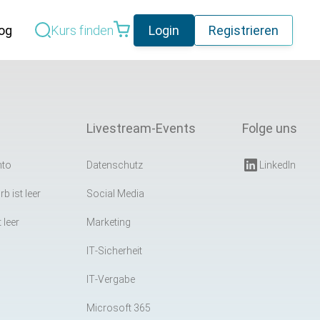
og
Kurs finden
Login
Registrieren
Geplante Datenschutzreform
in Deutschland –
Livestream-Events
Folge uns
Vereinfachung mit
weiterlesen
Signalwirkung
nto
Datenschutz
LinkedIn
Teil 1 – Cybersicherheit:
Warum
b ist leer
Social Media
Cybersicherheitsmaßnahmen
weiterlesen
 leer
Marketing
scheitern – Technik,
Alle Blogeinträge
IT-Sicherheit
Organisation und operative
IT-Vergabe
Realität
Microsoft 365