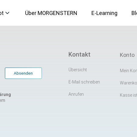
ot
Über MORGENSTERN
E-Learning
Bl
IT-Sicherheit
Kontakt
Konto
Künstliche Intelligenz
Übersicht
Mein Ko
E-Mail schreiben
Warenkor
Microsoft 365
Anrufen
ärung
Kasse ist
rem
Social Media