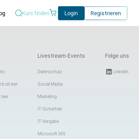
og
Kurs finden
Login
Registrieren
Geplante Datenschutzreform
in Deutschland –
Livestream-Events
Folge uns
Vereinfachung mit
weiterlesen
Signalwirkung
nto
Datenschutz
LinkedIn
Teil 1 – Cybersicherheit:
Warum
b ist leer
Social Media
Cybersicherheitsmaßnahmen
weiterlesen
 leer
Marketing
scheitern – Technik,
Alle Blogeinträge
IT-Sicherheit
Organisation und operative
IT-Vergabe
Realität
Microsoft 365