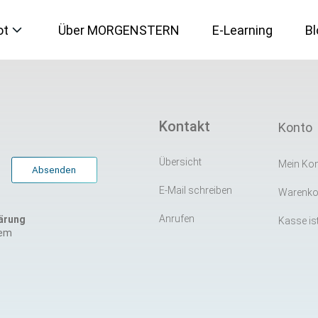
ot
Über MORGENSTERN
E-Learning
Bl
IT-Sicherheit
Kontakt
Konto
Künstliche Intelligenz
Übersicht
Mein Ko
E-Mail schreiben
Warenkor
Microsoft 365
Anrufen
ärung
Kasse ist
rem
Social Media