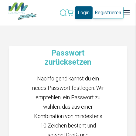
Login
Registrieren
Datenschutz
IT-Sicherheit
Künstliche
IT-Vergabe
Passwort
Intelligenz
zurücksetzen
Marketing
Microsoft 365
Nachfolgend kannst du ein
Schweiz
Social Media
neues Passwort festlegen. Wir
empfehlen, ein Passwort zu
Alle Blogeinträge
wählen, das aus einer
Kombination von mindestens
10 Zeichen besteht und
sowohl Groß- und