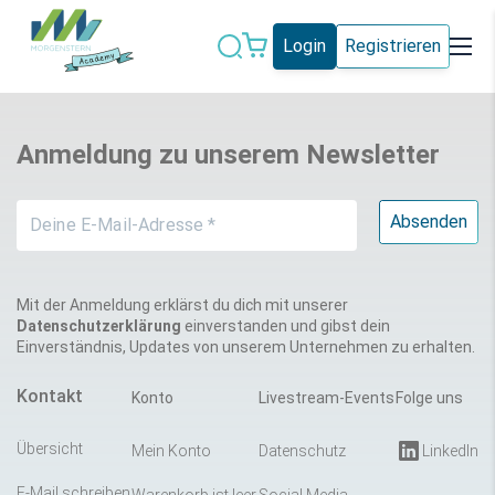
Login
Registrieren
Datenschutz
IT-Sicherheit
Anmeldung zu unserem Newsletter
Künstliche
IT-Vergabe
Intelligenz
Marketing
Microsoft 365
Schweiz
Social Media
Mit der Anmeldung erklärst du dich mit unserer
Datenschutzerklärung
einverstanden und gibst dein
Einverständnis, Updates von unserem Unternehmen zu erhalten.
Alle Blogeinträge
Kontakt
Konto
Livestream-Events
Folge uns
Übersicht
Mein Konto
Datenschutz
LinkedIn
E-Mail schreiben