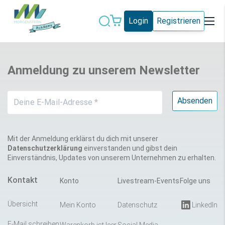
Login
Registrieren
Datenschutz
IT-Sicherheit
Anmeldung zu unserem Newsletter
Künstliche
IT-Vergabe
Intelligenz
Marketing
Microsoft 365
Schweiz
Social Media
Mit der Anmeldung erklärst du dich mit unserer
Datenschutzerklärung
einverstanden und gibst dein
Einverständnis, Updates von unserem Unternehmen zu erhalten.
Alle Blogeinträge
Kontakt
Konto
Livestream-Events
Folge uns
Übersicht
Mein Konto
Datenschutz
LinkedIn
E-Mail schreiben