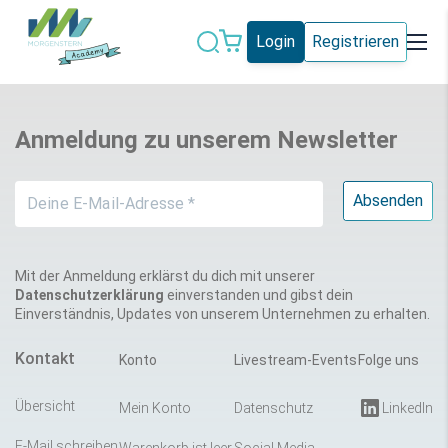
Login
Registrieren
Datenschutz
IT-Sicherheit
Anmeldung zu unserem Newsletter
Künstliche
IT-Vergabe
Intelligenz
Marketing
Microsoft 365
Schweiz
Social Media
Mit der Anmeldung erklärst du dich mit unserer
Datenschutzerklärung
einverstanden und gibst dein
Einverständnis, Updates von unserem Unternehmen zu erhalten.
Alle Blogeinträge
Kontakt
Konto
Livestream-Events
Folge uns
Übersicht
Mein Konto
Datenschutz
LinkedIn
E-Mail schreiben