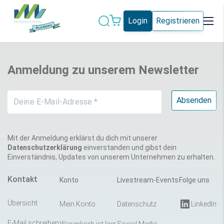
Login
Registrieren
Datenschutz
IT-Sicherheit
Anmeldung zu unserem Newsletter
Künstliche
IT-Vergabe
Intelligenz
Marketing
Microsoft 365
Schweiz
Social Media
Mit der Anmeldung erklärst du dich mit unserer
Datenschutzerklärung
einverstanden und gibst dein
Einverständnis, Updates von unserem Unternehmen zu erhalten.
Alle Blogeinträge
Kontakt
Konto
Livestream-Events
Folge uns
Übersicht
Mein Konto
Datenschutz
LinkedIn
E-Mail schreiben