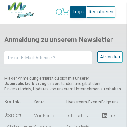
Login
Registrieren
Datenschutz
IT-Sicherheit
Anmeldung zu unserem Newsletter
Künstliche
IT-Vergabe
Intelligenz
Marketing
Microsoft 365
Schweiz
Social Media
Mit der Anmeldung erklärst du dich mit unserer
Datenschutzerklärung
einverstanden und gibst dein
Einverständnis, Updates von unserem Unternehmen zu erhalten.
Alle Blogeinträge
Kontakt
Konto
Livestream-Events
Folge uns
Übersicht
Mein Konto
Datenschutz
LinkedIn
E-Mail schreiben