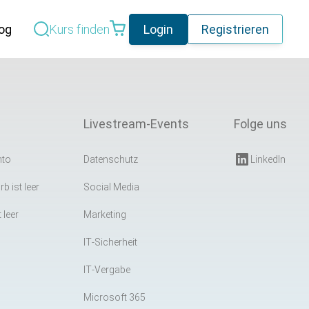
og
Kurs finden
Login
Registrieren
Geplante Datenschutzreform
in Deutschland –
Livestream-Events
Folge uns
Vereinfachung mit
weiterlesen
Signalwirkung
nto
Datenschutz
LinkedIn
Teil 1 – Cybersicherheit:
Warum
b ist leer
Social Media
Cybersicherheitsmaßnahmen
weiterlesen
 leer
Marketing
scheitern – Technik,
Alle Blogeinträge
IT-Sicherheit
Organisation und operative
IT-Vergabe
Realität
Microsoft 365