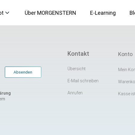
ot
Über MORGENSTERN
E-Learning
Bl
IT-Sicherheit
Kontakt
Konto
Künstliche Intelligenz
Übersicht
Mein Ko
E-Mail schreiben
Warenkor
Microsoft 365
Anrufen
ärung
Kasse ist
rem
Social Media