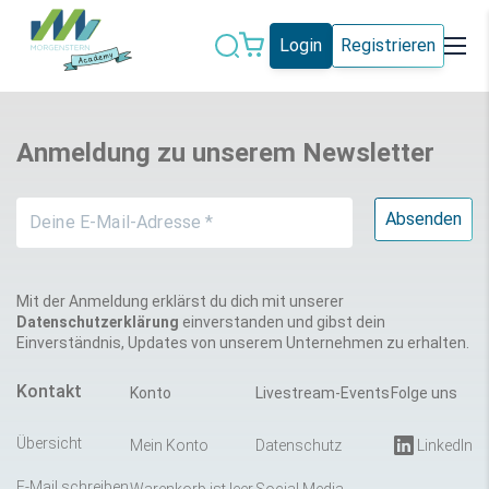
Login
Registrieren
Datenschutz
IT-Sicherheit
Anmeldung zu unserem Newsletter
Künstliche
IT-Vergabe
Intelligenz
Marketing
Microsoft 365
Schweiz
Social Media
Mit der Anmeldung erklärst du dich mit unserer
Datenschutzerklärung
einverstanden und gibst dein
Einverständnis, Updates von unserem Unternehmen zu erhalten.
Alle Blogeinträge
Kontakt
Konto
Livestream-Events
Folge uns
Übersicht
Mein Konto
Datenschutz
LinkedIn
E-Mail schreiben