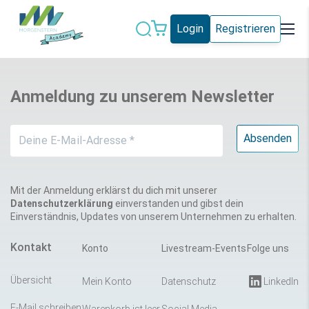
Login
Registrieren
Datenschutz
IT-Sicherheit
Anmeldung zu unserem Newsletter
Künstliche
IT-Vergabe
Intelligenz
Marketing
Microsoft 365
Schweiz
Social Media
Mit der Anmeldung erklärst du dich mit unserer
Datenschutzerklärung
einverstanden und gibst dein
Einverständnis, Updates von unserem Unternehmen zu erhalten.
Alle Blogeinträge
Kontakt
Konto
Livestream-Events
Folge uns
Übersicht
Mein Konto
Datenschutz
LinkedIn
E-Mail schreiben