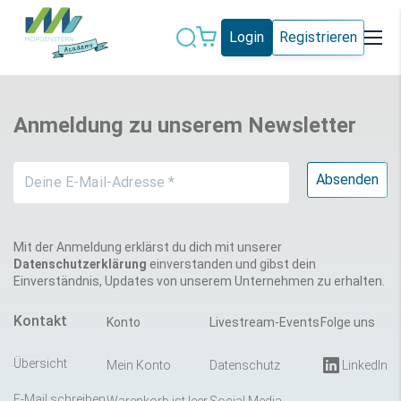
Login
Registrieren
Datenschutz
IT-Sicherheit
Anmeldung zu unserem Newsletter
Künstliche
IT-Vergabe
Intelligenz
Marketing
Microsoft 365
Schweiz
Social Media
Mit der Anmeldung erklärst du dich mit unserer
Datenschutzerklärung
einverstanden und gibst dein
Einverständnis, Updates von unserem Unternehmen zu erhalten.
Alle Blogeinträge
Kontakt
Konto
Livestream-Events
Folge uns
Übersicht
Mein Konto
Datenschutz
LinkedIn
E-Mail schreiben