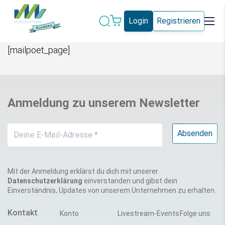
Login
Registrieren
[mailpoet_page]
Datenschutz
IT-Sicherheit
Künstliche
IT-Vergabe
Intelligenz
Anmeldung zu unserem Newsletter
Marketing
Microsoft 365
Schweiz
Social Media
Alle Blogeinträge
Mit der Anmeldung erklärst du dich mit unserer
Datenschutzerklärung
einverstanden und gibst dein
Einverständnis, Updates von unserem Unternehmen zu erhalten.
Kontakt
Konto
Livestream-Events
Folge uns